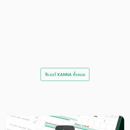
การจัดการงานที่ออกแบบมาเพื่อ
ส่งมอบทุกงาน
ได้ตามแผน
มองเห็นทุกความคืบหน้าแบบเรี
การสื่อสารที่เชื่อมต่อทุกทีมงาน
ยลไทม์
รวมการสื่อสารและเอกสาร
ติดตามสถานะ กำหนดการ และ
ทั้งหมดไว้ในที่เดียวกัน ไม่ต้อง
ความคืบหน้าของทุกโครงการ
ค้นหาข้อมูลจากหลายช่องทาง 
แบบเรียลไทม์ในหน้าจอเดียว 
ลดความซับซ้อนจากการสื่อสาร
เพื่อให้ทุกฝ่ายที่เกี่ยวข้องเข้าถึง
ผ่านแชตกลุ่มและอีเมล
ข้อมูลเดียวกัน
สื่อสารและทำงานร่วมกันได้ในที่
วางแผนงานอย่างแม่นยำด้วย 
ฟีเจอร์ KANNA ทั้งหมด
เดียว
Gantt Chart
สร้างรายงานได้ทันทีแม้จะอยู่
วางแผนและปรับแผนงานได้
หน้างาน พร้อมเก็บข้อมูล รูป
ง่ายๆ เพียงแค่ลากและวาง 
ถ่าย และลายเซ็นได้ครบในที่
(Drag & Drop) มองเห็นภาพ
เดียว
รวมได้ทันที