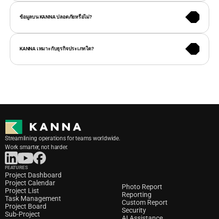
KANNA ได้รับการรับรองมาตรฐาน ISO 27001 และรองรับผู้ใช้งานภายใน
โครงการได้ไม่จำกัด เพื่อความปลอดภัยและการจัดการสิทธิ์การเข้าถึงที่
ข้อมูลบน KANNA ปลอดภัยหรือไม่?
เหมาะสม
KANNA สามารถปรับแต่งให้เข้ากับกระบวนการทำงานของแต่ละองค์กร จึง
เหมาะสำหรับธุรกิจหลากหลายประเภท เช่น ก่อสร้าง อสังหาริมทรัพย์ 
KANNA เหมาะกับธุรกิจประเภทใด?
โทรคมนาคม และอุตสาหกรรมการผลิต เป็นต้น.
Streamlining operations for teams worldwide. 
Work smarter, not harder.
FEATURES
Project Dashboard
Project Calendar
Photo Report
Project List
Reporting
Task Management
Custom Report
Project Board
Security
Sub-Project
AI Assistance